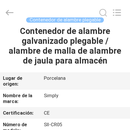
Metal
Products
Co.,
Ltd.
All
Contenedor de alambre plegable
Rights
Reserved.
Developed
Contenedor de alambre
HOGAR
by
ECER
galvanizado plegable /
PRODUCTOS
alambre de malla de alambre
de jaula para almacén
SOBRE
NOSOTROS
Lugar de
Porcelana
origen:
VIAJE
Nombre de la
Simply
marca:
DE
Certificación:
CE
LA
FÁBRICA
Número de
SII-CR05