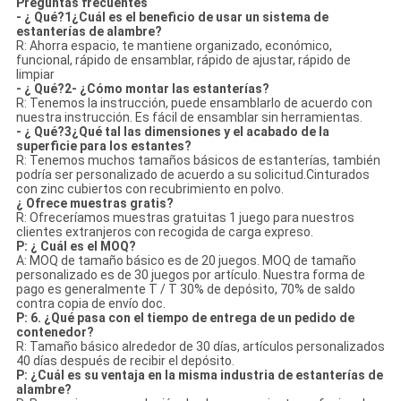
Preguntas frecuentes
- ¿ Qué?1¿Cuál es el beneficio de usar un sistema de
estanterías de alambre?
R: Ahorra espacio, te mantiene organizado, económico,
funcional, rápido de ensamblar, rápido de ajustar, rápido de
limpiar
- ¿ Qué?2- ¿Cómo montar las estanterías?
R: Tenemos la instrucción, puede ensamblarlo de acuerdo con
nuestra instrucción. Es fácil de ensamblar sin herramientas.
- ¿ Qué?3¿Qué tal las dimensiones y el acabado de la
superficie para los estantes?
R: Tenemos muchos tamaños básicos de estanterías, también
podría ser personalizado de acuerdo a su solicitud.Cinturados
con zinc cubiertos con recubrimiento en polvo.
¿ Ofrece muestras gratis?
R: Ofreceríamos muestras gratuitas 1 juego para nuestros
clientes extranjeros con recogida de carga expreso.
P: ¿ Cuál es el MOQ?
A: MOQ de tamaño básico es de 20 juegos. MOQ de tamaño
personalizado es de 30 juegos por artículo. Nuestra forma de
pago es generalmente T / T 30% de depósito, 70% de saldo
contra copia de envío doc.
P: 6. ¿Qué pasa con el tiempo de entrega de un pedido de
contenedor?
R: Tamaño básico alrededor de 30 días, artículos personalizados
40 días después de recibir el depósito.
P: ¿Cuál es su ventaja en la misma industria de estanterías de
alambre?