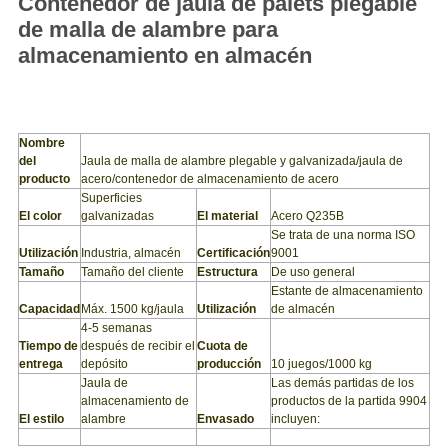
Contenedor de jaula de palets plegable
de malla de alambre para
almacenamiento en almacén
Nombre
del
Jaula de malla de alambre plegable y galvanizada/jaula de
producto
acero/contenedor de almacenamiento de acero
Superficies
El color
galvanizadas
El material
Acero Q235B
Se trata de una norma ISO
Utilización
Industria, almacén
Certificación
9001
Tamaño
Tamaño del cliente
Estructura
De uso general
Estante de almacenamiento
Capacidad
Máx. 1500 kg/jaula
Utilización
de almacén
4-5 semanas
Tiempo de
después de recibir el
Cuota de
entrega
depósito
producción
10 juegos/1000 kg
Jaula de
Las demás partidas de los
almacenamiento de
productos de la partida 9904
El estilo
alambre
Envasado
incluyen: