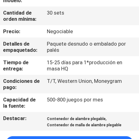
modelo:
Cantidad de
30 sets
CONTROL
orden mínima:
DE
Precio:
Negociable
CALIDAD
Detalles de
Paquete desnudo o embalado por
empaquetado:
palés
ÉNTRENOS
Tiempo de
15-25 días para 1*producción en
EN
entrega:
masa HQ
CONTACTO
Condiciones de
T/T, Western Union, Moneygram
CON
pago:
Capacidad de
500-800 juegos por mes
PIDA
la fuente:
UNA
Destacar:
,
Contenedor de alambre plegable
Contenedor de malla de alambre plegable
CITA