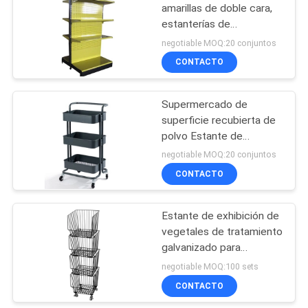
amarillas de doble cara,
estanterías de
31
comestibles 4 niveles
negotiable MOQ:20 conjuntos
Cestas de rejilla
CONTACTO
metálica
Supermercado de
superficie recubierta de
polvo Estante de
exhibición de 3 niveles
negotiable MOQ:20 conjuntos
con ruedas
CONTACTO
54
Contenedor de
Estante de exhibición de
vegetales de tratamiento
alambre plegable
galvanizado para
supermercado con
negotiable MOQ:100 sets
cuatro cestas
CONTACTO