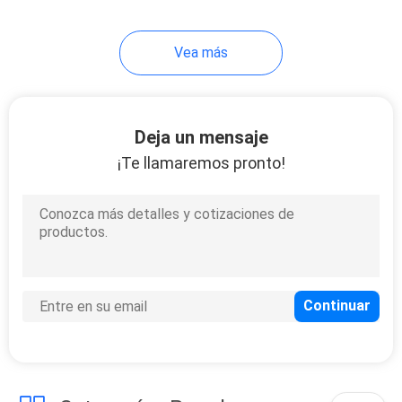
20
Vea más
Estantería Inclinada
de Alambre
Deja un mensaje
¡Te llamaremos pronto!
88
Estantería del
palmo ancho