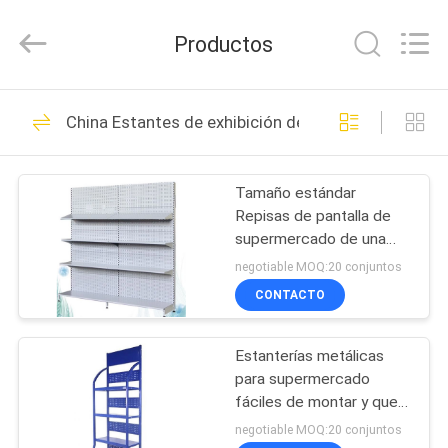
Metal
Products
Co.,
Productos
Ltd.
All
Rights
Reserved.
Developed
HOGAR
61
by
China Estantes de exhibición de supermercados
ECER
estanterías
PRODUCTOS
industriales de
Tamaño estándar
Repisas de pantalla de
alambre
SOBRE
supermercado de una
NOSOTROS
sola cara 4 capas para
negotiable MOQ:20 conjuntos
verduras
CONTACTO
155
VIAJE
Estanterías
Estanterías metálicas
DE
para supermercado
LA
comerciales de
fáciles de montar y que
ahorran espacio
FÁBRICA
negotiable MOQ:20 conjuntos
alambre