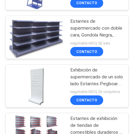
CONTACTO
CONTROL
Estantes de
DE
72
supermercado con doble
CALIDAD
cara, Gondola Negra,
Estanterías de
Estantes de tiendas de
negotiable MOQ:50 sets
alambre para el
conveniencia.
ÉNTRENOS
CONTACTO
hogar
EN
Exhibición de
CONTACTO
supermercado de un solo
CON
lado Estantes Pegboard
26
Exhibición Stand Ligero
negotiable MOQ:20 conjuntos
Sistema de
CONTACTO
PIDA
UNA
almacenamiento de
Estantes de exhibición
CITA
alta densidad
de tiendas de
comestibles duraderos /