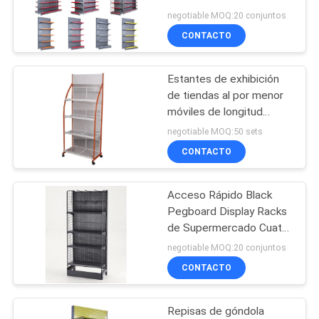
accesorios de exhibición
negotiable MOQ:20 conjuntos
MAPA
de tiendas de
CONTACTO
DEL
combinación múltiple en
22
la pared
SITIO
Piezas para
Estantes de exhibición
de tiendas al por menor
estanterías de
PRIVACY
móviles de longitud
personalizada Cuatro
alambre
negotiable MOQ:50 sets
POLICY
niveles para
CONTACTO
almacenamiento de
bocadillos
Acceso Rápido Black
41
Pegboard Display Racks
Carro utilitario de
de Supermercado Cuatro
capas
negotiable MOQ:20 conjuntos
alambre
CONTACTO
Repisas de góndola