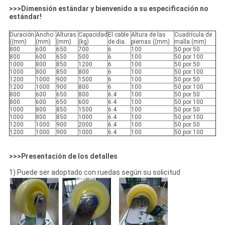
>>>Dimensión estándar y bienvenido a su especificación no
estándar!
Duración
Ancho
Alturas
Capacidad
El cable
Altura de las
Cuadrícula de
((mm)
(mm)
(mm)
(kg)
de dia.
piernas ((mm)
malla (mm)
800
600
650
700
6
100
50 por 50
800
600
650
500
6
100
50 por 100
1000
800
850
1200
6
100
50 por 50
1000
800
850
800
6
100
50 por 100
1200
1000
900
1500
6
100
50 por 50
1200
1000
900
800
6
100
50 por 100
800
600
650
800
6.4
100
50 por 50
800
600
650
600
6.4
100
50 por 100
1000
800
850
1500
6.4
100
50 por 50
1000
800
850
1000
6.4
100
50 por 100
1200
1000
900
2000
6.4
100
50 por 50
1200
1000
900
1000
6.4
100
50 por 100
>>>Presentación de los detalles
1) Puede ser adoptado con ruedas según su solicitud