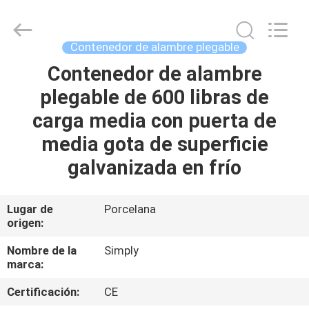
Metal
Products
Co.,
Ltd.
All
Contenedor de alambre plegable
Rights
Reserved.
Developed
Contenedor de alambre
HOGAR
by
ECER
plegable de 600 libras de
PRODUCTOS
carga media con puerta de
media gota de superficie
SOBRE
galvanizada en frío
NOSOTROS
Lugar de
Porcelana
origen:
VIAJE
DE
Nombre de la
Simply
marca:
LA
Certificación:
CE
FÁBRICA