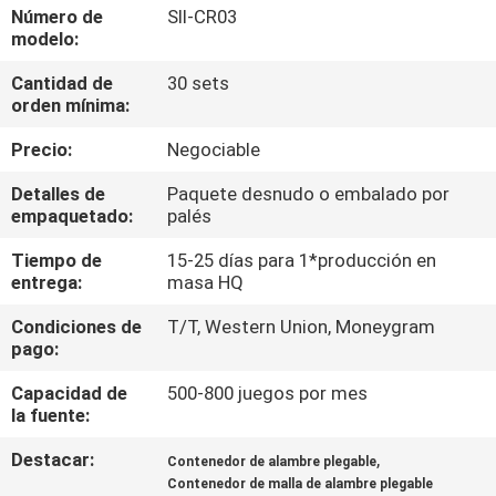
Número de
SII-CR03
modelo:
CONTROL
Cantidad de
30 sets
DE
orden mínima:
CALIDAD
Precio:
Negociable
ÉNTRENOS
Detalles de
Paquete desnudo o embalado por
empaquetado:
palés
EN
Tiempo de
15-25 días para 1*producción en
CONTACTO
entrega:
masa HQ
CON
Condiciones de
T/T, Western Union, Moneygram
pago:
PIDA
Capacidad de
500-800 juegos por mes
UNA
la fuente:
CITA
Destacar:
,
Contenedor de alambre plegable
Contenedor de malla de alambre plegable