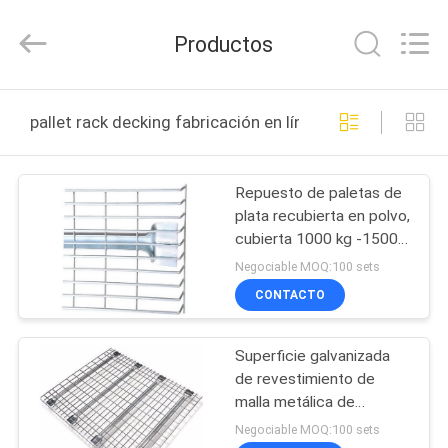
Products
Co.,
Ltd.
Productos
All
Rights
Reserved.
Developed
HOGAR
by
ECER
pallet rack decking fabricación en línea
PRODUCTOS
Repuesto de paletas de
plata recubierta en polvo,
SOBRE
cubierta 1000 kg -1500
NOSOTROS
kg Carga
Negociable MOQ:100 sets
CONTACTO
VIAJE
Superficie galvanizada
DE
de revestimiento de
LA
malla metálica de
600x800 para palés de
FÁBRICA
Negociable MOQ:100 sets