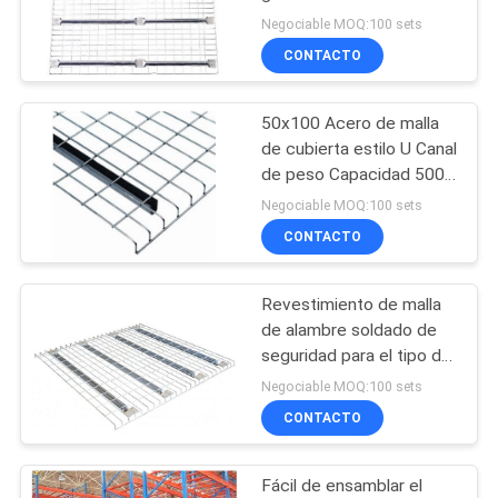
desbordada Sistema
Negociable MOQ:100 sets
MAPA
RAL Euro estilo
CONTACTO
DEL
SITIO
50x100 Acero de malla
de cubierta estilo U Canal
PRIVACY
de peso Capacidad 500-
3000kg
Negociable MOQ:100 sets
POLICY
CONTACTO
Revestimiento de malla
de alambre soldado de
seguridad para el tipo de
canal de paleta
Negociable MOQ:100 sets
CONTACTO
Fácil de ensamblar el