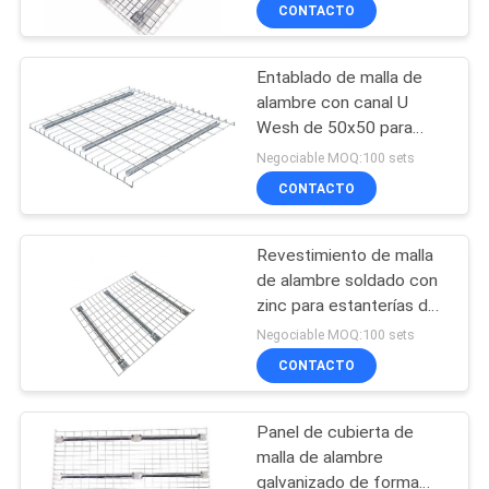
palés de vigas de caja
CONTACTO
CONTROL
Entablado de malla de
DE
alambre con canal U
CALIDAD
Wesh de 50x50 para
estanterías de palets de
Negociable MOQ:100 sets
alta seguridad
ÉNTRENOS
CONTACTO
EN
Revestimiento de malla
CONTACTO
de alambre soldado con
CON
zinc para estanterías de
palets selectivas
Negociable MOQ:100 sets
CONTACTO
PIDA
UNA
Panel de cubierta de
CITA
malla de alambre
galvanizado de forma