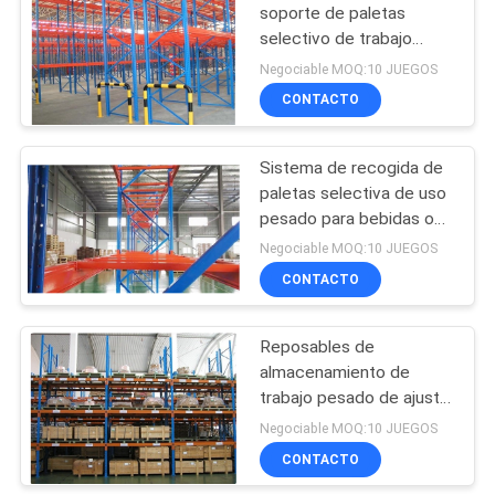
soporte de paletas
selectivo de trabajo
pesado estructura de
Negociable MOQ:10 JUEGOS
acero ajustable
CONTACTO
Sistema de recogida de
paletas selectiva de uso
pesado para bebidas o
prendas de vestir
Negociable MOQ:10 JUEGOS
Capacidad de 2800 libras
CONTACTO
Reposables de
almacenamiento de
trabajo pesado de ajuste
de inclinación de 75 mm
Negociable MOQ:10 JUEGOS
/ Reposables de paletas
CONTACTO
de fábrica