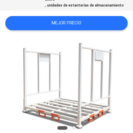
,
unidades de estanterías de almacenamiento
MAPA
DEL
MEJOR PRECIO
SITIO
PRIVACY
POLICY