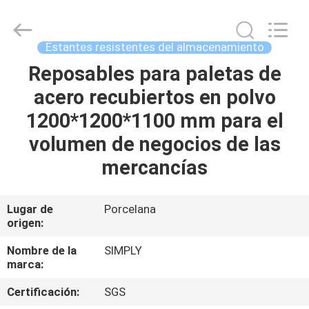
Products
Co.,
Ltd.
All
Rights
Estantes resistentes del almacenamiento
Reserved.
Developed
Reposables para paletas de
HOGAR
by
ECER
acero recubiertos en polvo
PRODUCTOS
1200*1200*1100 mm para el
volumen de negocios de las
SOBRE
mercancías
NOSOTROS
Lugar de
Porcelana
origen:
VIAJE
DE
Nombre de la
SIMPLY
marca:
LA
Certificación:
SGS
FÁBRICA