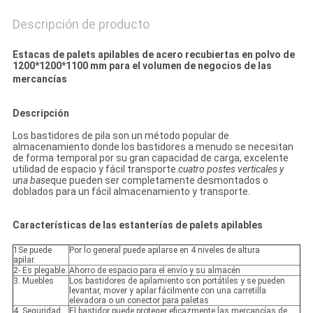
Descripción de producto
Estacas de palets apilables de acero recubiertas en polvo de
1200*1200*1100 mm para el volumen de negocios de las
mercancías
Descripción
Los bastidores de pila son un método popular de
almacenamiento donde los bastidores a menudo se necesitan
de forma temporal por su gran capacidad de carga, excelente
utilidad de espacio y fácil transporte.
cuatro postes verticales y
una base
que pueden ser completamente desmontados o
doblados para un fácil almacenamiento y transporte.
Características de las estanterías de palets apilables
1Se puede
Por lo general puede apilarse en 4 niveles de altura
apilar.
2- Es plegable.
Ahorro de espacio para el envío y su almacén
3. Muebles
Los bastidores de apilamiento son portátiles y se pueden
levantar, mover y apilar fácilmente con una carretilla
elevadora o un conector para paletas
4. Seguridad
El bastidor puede proteger eficazmente las mercancías de