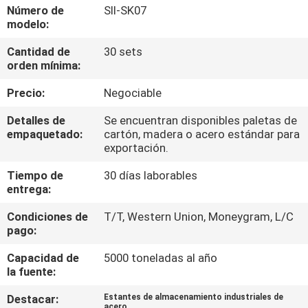
Número de
SII-SK07
modelo:
CONTROL
Cantidad de
30 sets
DE
orden mínima:
CALIDAD
Precio:
Negociable
ÉNTRENOS
Detalles de
Se encuentran disponibles paletas de
empaquetado:
cartón, madera o acero estándar para
EN
exportación.
CONTACTO
Tiempo de
30 días laborables
entrega:
CON
Condiciones de
T/T, Western Union, Moneygram, L/C
pago:
PIDA
UNA
Capacidad de
5000 toneladas al año
la fuente:
CITA
Destacar:
Estantes de almacenamiento industriales de
acero