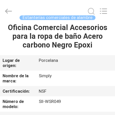
Co.,
Ltd.
All
Rights
Reserved.
Estanterías comerciales de alambre
Developed
by
Oficina Comercial Accesorios
HOGAR
ECER
para la ropa de baño Acero
PRODUCTOS
carbono Negro Epoxi
SOBRE
Lugar de
Porcelana
origen:
NOSOTROS
Nombre de la
Simply
marca:
VIAJE
Certificación:
NSF
DE
LA
Número de
SII-WSR049
modelo:
FÁBRICA