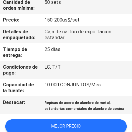
Cantidad de
50 sets
orden mínima:
CONTROL
Precio:
150-200us$/set
DE
Detalles de
Caja de cartón de exportación
CALIDAD
empaquetado:
estándar
Tiempo de
25 días
ÉNTRENOS
entrega:
EN
Condiciones de
LC, T/T
CONTACTO
pago:
CON
Capacidad de
10.000 CONJUNTOS/Mes
la fuente:
PIDA
Destacar:
,
Repisas de acero de alambre de metal
estanterías comerciales de alambre de cocina
UNA
CITA
MEJOR PRECIO