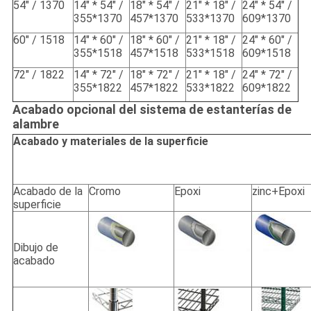
54" / 1370
14" * 54" /
18" * 54" /
21" * 18" /
24" * 54" /
355*1370
457*1370
533*1370
609*1370
60" / 1518
14" * 60" /
18" * 60" /
21" * 18" /
24" * 60" /
355*1518
457*1518
533*1518
609*1518
72" / 1822
14" * 72" /
18" * 72" /
21" * 18" /
24" * 72" /
355*1822
457*1822
533*1822
609*1822
Acabado opcional del sistema de estanterías de
alambre
Acabado y materiales de la superficie
Acabado de la
Cromo
Epoxi
zinc+Epoxi
superficie
Dibujo de
acabado