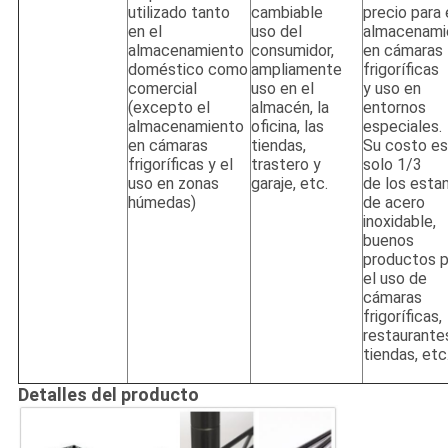
utilizado tanto
cambiable
precio para 
en el
uso del
almacenami
almacenamiento
consumidor,
en cámaras
doméstico como
ampliamente
frigoríficas
comercial
uso en el
y uso en
(excepto el
almacén, la
entornos
almacenamiento
oficina, las
especiales.
en cámaras
tiendas,
Su costo es
frigoríficas y el
trastero y
solo 1/3
uso en zonas
garaje, etc.
de los esta
húmedas)
de acero
inoxidable,
buenos
productos p
el uso de
cámaras
frigoríficas,
restaurante
tiendas, etc
Detalles del producto