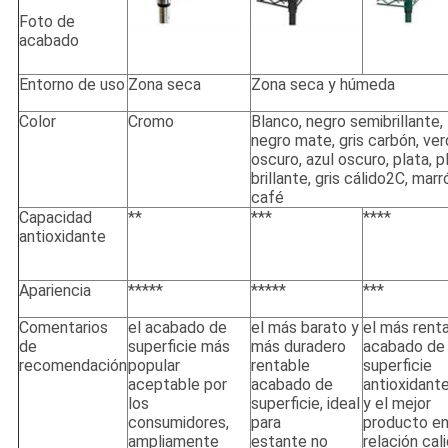
Foto de
acabado
Entorno de uso
Zona seca
Zona seca y húmeda
Color
Cromo
Blanco, negro semibrillante,
negro mate, gris carbón, ve
oscuro, azul oscuro, plata, p
brillante, gris cálido2C, marr
café
Capacidad
**
***
****
antioxidante
Apariencia
*****
*****
***
Comentarios
el acabado de
el más barato y
el más rent
de
superficie más
más duradero
acabado de
recomendación
popular
rentable
superficie
aceptable por
acabado de
antioxidant
los
superficie, ideal
y el mejor
consumidores,
para
producto e
ampliamente
estante no
relación cal