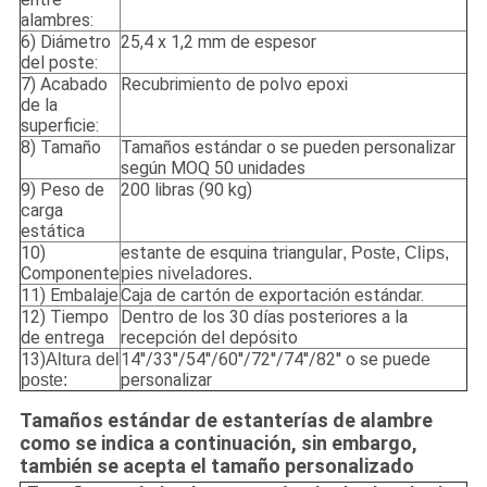
alambres:
6) Diámetro
25,4 x 1,2 mm de espesor
del poste:
7) Acabado
Recubrimiento de polvo epoxi
de la
superficie:
8) Tamaño
Tamaños estándar o se pueden personalizar
según MOQ 50 unidades
9) Peso de
200 libras (90 kg)
carga
estática
10)
estante de esquina triangular
, Poste, Clips,
Componente
pies niveladores.
11) Embalaje
Caja de cartón de exportación estándar.
12) Tiempo
Dentro de los 30 días posteriores a la
de entrega
recepción del depósito
13)
14''/33''/54''/60''/72''/74''/82'' o se puede
Altura del
personalizar
poste:
Tamaños estándar de estanterías de alambre
como se indica a continuación, sin embargo,
también se acepta el tamaño personalizado