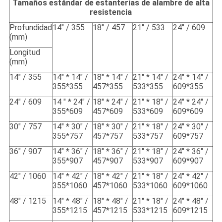
Tamaños estándar de estanterías de alambre de alta
resistencia
Profundidad
14" / 355
18" / 457
21" / 533
24" / 609
(mm)
Longitud
(mm)
14" / 355
14" * 14" /
18" * 14" /
21" * 14" /
24" * 14" /
355*355
457*355
533*355
609*355
24" / 609
14 " * 24" /
18" * 24" /
21" * 18" /
24" * 24" /
355*609
457*609
533*609
609*609
30" / 757
14" * 30" /
18" * 30" /
21" * 18" /
24" * 30" /
355*757
457*757
533*757
609*757
36" / 907
14" * 36" /
18" * 36" /
21" * 18" /
24" * 36" /
355*907
457*907
533*907
609*907
42" / 1060
14" * 42" /
18" * 42" /
21" * 18" /
24" * 42" /
355*1060
457*1060
533*1060
609*1060
48" / 1215
14" * 48" /
18" * 48" /
21" * 18" /
24" * 48" /
355*1215
457*1215
533*1215
609*1215