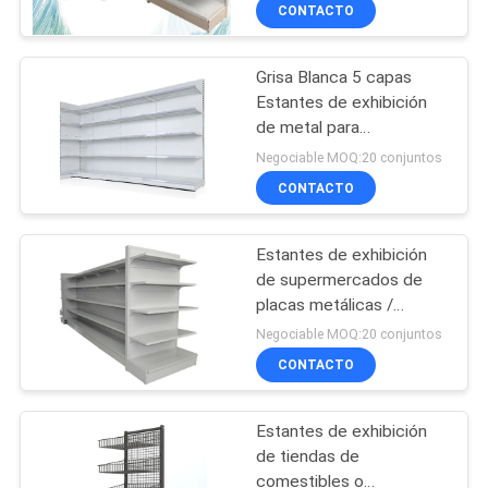
CONTACTO
CONTROL
Grisa Blanca 5 capas
DE
Estantes de exhibición
CALIDAD
de metal para
supermercados,
Negociable MOQ:20 conjuntos
farmacias
ÉNTRENOS
CONTACTO
EN
Estantes de exhibición
CONTACTO
de supermercados de
CON
placas metálicas /
estanterías de tiendas
Negociable MOQ:20 conjuntos
departamentales para
CONTACTO
PIDA
necesidades diarias
UNA
Estantes de exhibición
CITA
de tiendas de
comestibles o