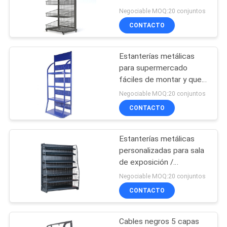
supermercados
Negociable MOQ:20 conjuntos
MAPA
CONTACTO
DEL
SITIO
Estanterías metálicas
para supermercado
PRIVACY
fáciles de montar y que
ahorran espacio
Negociable MOQ:20 conjuntos
POLICY
CONTACTO
Estanterías metálicas
personalizadas para sala
de exposición /
Expositores minoristas
Negociable MOQ:20 conjuntos
para tiendas
CONTACTO
Cables negros 5 capas