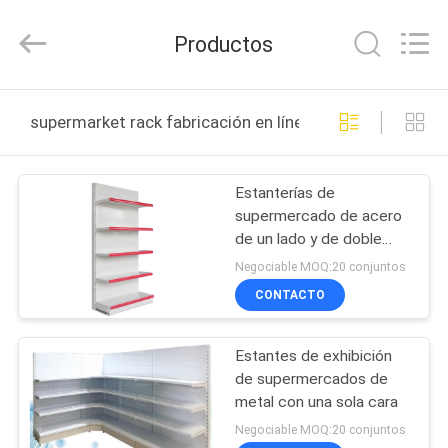
Products
Co.,
Ltd.
Productos
All
Rights
Reserved.
Developed
HOGAR
by
ECER
supermarket rack fabricación en línea
PRODUCTOS
Estanterías de
supermercado de acero
SOBRE
de un lado y de doble
NOSOTROS
lado para snacks
Negociable MOQ:20 conjuntos
CONTACTO
VIAJE
Estantes de exhibición
DE
de supermercados de
LA
metal con una sola cara
FÁBRICA
Negociable MOQ:20 conjuntos