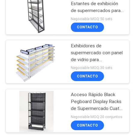
Estantes de exhibición
de supermercados para
chicles
Negociable MOQ:50 sets
CONTACTO
Exhibidores de
supermercado con panel
de vidrio para
cosméticos / bebidas
Negociable MOQ:30 sets
CONTACTO
Acceso Rápido Black
Pegboard Display Racks
de Supermercado Cuatro
capas
Negociable MOQ:20 conjuntos
CONTACTO